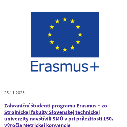
25.11.2025
Zahraniční študenti programu Erasmus + zo
Strojníckej fakulty Slovenskej technickej
univerzity navštívili SMÚ v pri príležitosti 150.
výročia Metrickej konvencie