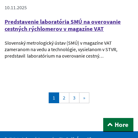
10.11.2025
Predstavenie laboratória SMÚ na overovanie
cestných rýchlomerov v magazíne VAT
Slovenský metrologický ústav (SMÚ) v magazíne VAT
zameranom na vedu a technológie, vysielanom v STVR,
predstavil laboratórium na overovanie cestný…
Aktualna-
1
2
3
»
stranka
1
Hore