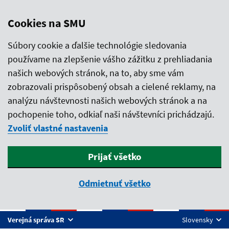
Cookies na SMU
Súbory cookie a ďalšie technológie sledovania
používame na zlepšenie vášho zážitku z prehliadania
našich webových stránok, na to, aby sme vám
zobrazovali prispôsobený obsah a cielené reklamy, na
analýzu návštevnosti našich webových stránok a na
pochopenie toho, odkiaľ naši návštevníci prichádzajú.
Zvoliť vlastné nastavenia
Prijať všetko
Odmietnuť všetko
Preskočiť na hlavný obsah
Verejná správa SR
Slovensky