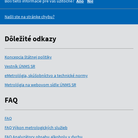
Boli tieto informácie pre vás užitočné?
Áno
Nie
Našli ste na stránke chybu?
Dôležité odkazy
Koncepcia štátnej politiky
Vestník ÚNMS SR
eMetrológia, skúšobníctvo a technické normy
Metrológia na webovom sídle ÚNMS SR
FAQ
FAQ
FAQ Výkon metrologických služieb
FAQ Analyzátory obsahu alkoholu v dychu