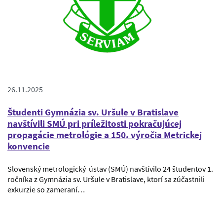
26.11.2025
Študenti Gymnázia sv. Uršule v Bratislave
navštívili SMÚ pri príležitosti pokračujúcej
propagácie metrológie a 150. výročia Metrickej
konvencie
Slovenský metrologický ústav (SMÚ) navštívilo 24 študentov 1.
ročníka z Gymnázia sv. Uršule v Bratislave, ktorí sa zúčastnili
exkurzie so zameraní…