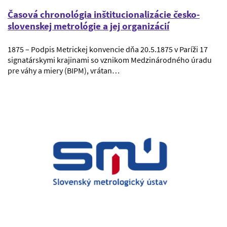
Časová chronológia inštitucionalizácie česko-
slovenskej metrológie a jej organizácií
1875 – Podpis Metrickej konvencie dňa 20.5.1875 v Paríži 17
signatárskymi krajinami so vznikom Medzinárodného úradu
pre váhy a miery (BIPM), vrátan…