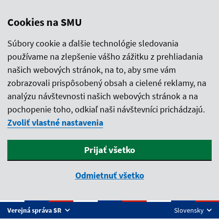
Cookies na SMU
Súbory cookie a ďalšie technológie sledovania
používame na zlepšenie vášho zážitku z prehliadania
našich webových stránok, na to, aby sme vám
zobrazovali prispôsobený obsah a cielené reklamy, na
analýzu návštevnosti našich webových stránok a na
pochopenie toho, odkiaľ naši návštevníci prichádzajú.
Zvoliť vlastné nastavenia
Prijať všetko
Odmietnuť všetko
Preskočiť na hlavný obsah
Verejná správa SR
Slovensky