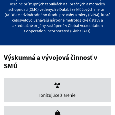
verejne prístupných tabuľkách Kalibračných a meracích
schopností (CMC) vedených v Databáze kľúčových meraní
(KCDB) Medzinárodného úradu pre váhy a miery (BIPM), ktoré
celosvetovo uznávajú národné metrologické ústavy a
akreditačné orgány zastúpené v Global Accreditation
Cooperation Incorporated (Global ACI).
Výskumná a vývojová činnosť v
SMÚ
Ionizujúce žiarenie