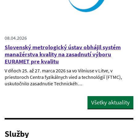
08.04.2026
Slovenský metrologický ústav obhájil systém
manažérstva kvality na zasadnutí výboru
EURAMET pre kvalitu
V dňoch 25. až 27. marca 2026 sa vo Vilniuse v Litve, v
priestoroch Centra fyzikálnych vied a technológií (FTMC),
uskutočnilo zasadnutie Technickéh…
Všetky aktuality
Služby