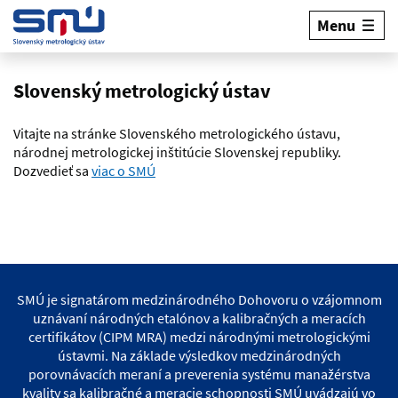
Menu
Slovenský metrologický ústav
Vitajte na stránke Slovenského metrologického ústavu,
národnej metrologickej inštitúcie Slovenskej republiky.
Dozvedieť sa
viac o SMÚ
POPULÁRNY OBSAH
SMÚ je signatárom medzinárodného Dohovoru o vzájomnom
uznávaní národných etalónov a kalibračných a meracích
certifikátov (CIPM MRA) medzi národnými metrologickými
ústavmi. Na základe výsledkov medzinárodných
porovnávacích meraní a preverenia systému manažérstva
kvality sa kalibračné a meracie schopnosti SMÚ uvádzajú vo