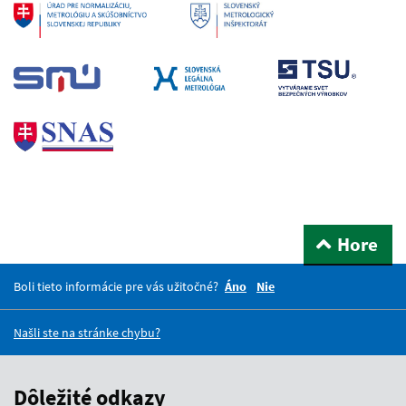
Hore
Boli tieto informácie pre vás užitočné?
Áno
Nie
Našli ste na stránke chybu?
Dôležité odkazy