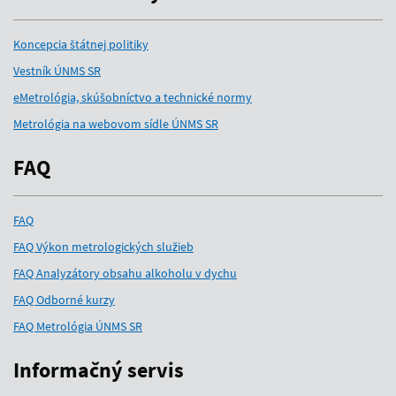
Koncepcia štátnej politiky
Vestník ÚNMS SR
eMetrológia, skúšobníctvo a technické normy
Metrológia na webovom sídle ÚNMS SR
FAQ
FAQ
FAQ Výkon metrologických služieb
FAQ Analyzátory obsahu alkoholu v dychu
FAQ Odborné kurzy
FAQ Metrológia ÚNMS SR
Informačný servis