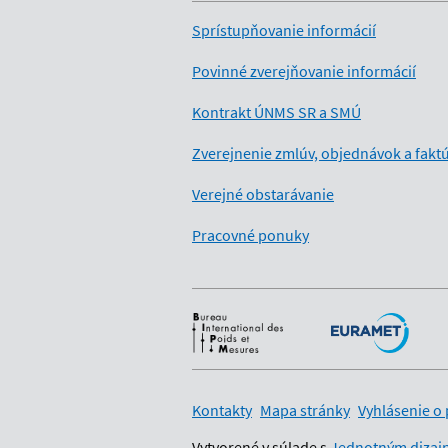
Sprístupňovanie informácií
Povinné zverejňovanie informácií
Kontrakt ÚNMS SR a SMÚ
Zverejnenie zmlúv, objednávok a fakt
Verejné obstarávanie
Pracovné ponuky
Medzinárodní partneri
Kontakty
Mapa stránky
Vyhlásenie o 
Vytvorené v súlade s
Jednotným dizajn