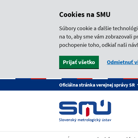
Cookies na SMU
Súbory cookie a ďalšie technológ
na to, aby sme vám zobrazovali p
pochopenie toho, odkiaľ naši návš
Prijať všetko
Odmietnuť v
Preskočiť na hlavný obsah
Oficiálna stránka verejnej správy SR