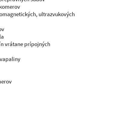
okomerov
romagnetických, ultrazvukových
ov
la
n vrátane prípojných
kvapaliny
merov