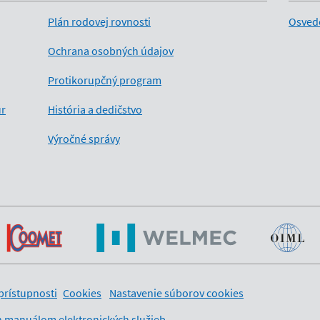
Plán rodovej rovnosti
Osved
Ochrana osobných údajov
Protikorupčný program
úr
História a dedičstvo
Výročné správy
prístupnosti
Cookies
Nastavenie súborov cookies
 manuálom elektronických služieb
.