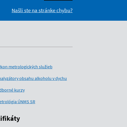
Našli ste na stránke chybu?
kon metrologických služieb
alyzátory obsahu alkoholu v dychu
dborné kurzy
etrológia ÚNMS SR
ifikáty