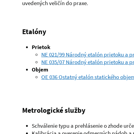
uvedených veličín do praxe.
Etalóny
Prietok
NE 021/99 Národný etalón prietoku a 
NE 035/07 Národný etalón prietoku a 
Objem
OE 036 Ostatný etalón statického obje
Metrologické služby
Schválenie typu
a prehlásenie o zhode
urče
Kalibrácia a overenie odmerných nádob
a 