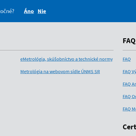
itočné?
Áno
Nie
FAQ
eMetrológia, skúšobníctvo a technické normy
FAQ
Metrológia na webovom sídle ÚNMS SR
FAQ Vý
FAQ An
FAQ O
FAQ M
Cert