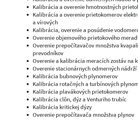
Kalibrácia a overenie hmotnostných priet
Kalibrácia a overenie prietokomerov elekt
a vírových
Kalibrácia, overenie a posúdenie vodomer
Overenie objemového prietokového merad
Overenie prepočítavačov množstva kvapalí
prevodníkov
Overenie a kalibrácia meracích zostáv na 
Overenie stacionárnych odmerných nádrží
Kalibrácia bubnových plynomerov
Kalibrácia rotačných a turbínových plyno
Kalibrácia plavákových prietokomerov
Kalibrácia clôn, dýz a Venturiho trubíc
Kalibrácia kritickej dýzy
Overenie prepočítavača množstva plynov