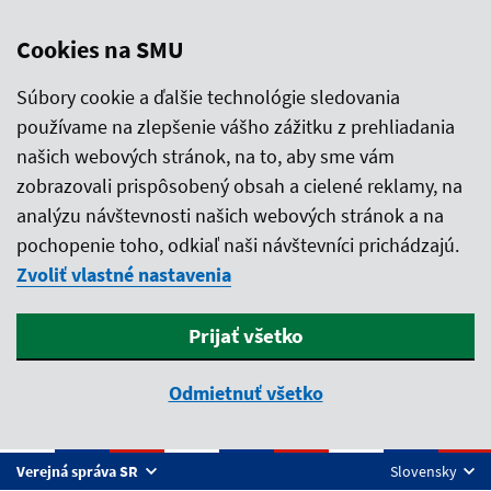
Cookies na SMU
Súbory cookie a ďalšie technológie sledovania
používame na zlepšenie vášho zážitku z prehliadania
našich webových stránok, na to, aby sme vám
zobrazovali prispôsobený obsah a cielené reklamy, na
analýzu návštevnosti našich webových stránok a na
pochopenie toho, odkiaľ naši návštevníci prichádzajú.
Zvoliť vlastné nastavenia
Prijať všetko
Odmietnuť všetko
Preskočiť na hlavný obsah
Verejná správa SR
Slovensky