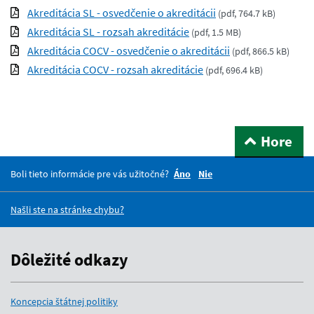
Akreditácia SL - osvedčenie o akreditácii
(
pdf, 764.7 kB
)
Akreditácia SL - rozsah akreditácie
(
pdf, 1.5 MB
)
Akreditácia COCV - osvedčenie o akreditácii
(
pdf, 866.5 kB
)
Akreditácia COCV - rozsah akreditácie
(
pdf, 696.4 kB
)
Hore
Boli tieto informácie pre vás užitočné?
Áno
Nie
Našli ste na stránke chybu?
Dôležité odkazy
Koncepcia štátnej politiky