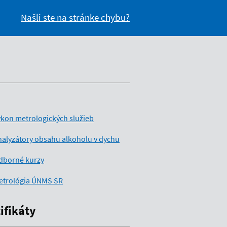
Našli ste na stránke chybu?
kon metrologických služieb
alyzátory obsahu alkoholu v dychu
dborné kurzy
etrológia ÚNMS SR
ifikáty