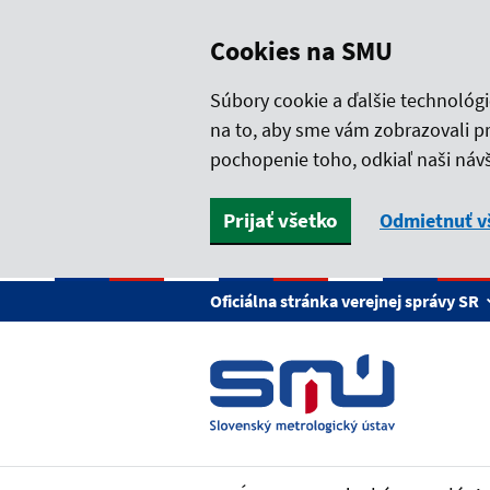
Cookies na SMU
Súbory cookie a ďalšie technológ
na to, aby sme vám zobrazovali p
pochopenie toho, odkiaľ naši návš
Prijať všetko
Odmietnuť v
Preskočiť na hlavný obsah
Oficiálna stránka verejnej správy SR