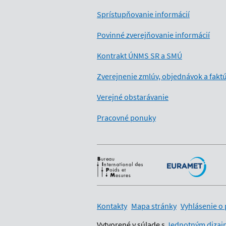
Sprístupňovanie informácií
Povinné zverejňovanie informácií
Kontrakt ÚNMS SR a SMÚ
Zverejnenie zmlúv, objednávok a fakt
Verejné obstarávanie
Pracovné ponuky
Medzinárodní partneri
Kontakty
Mapa stránky
Vyhlásenie o 
Vytvorené v súlade s
Jednotným dizajn