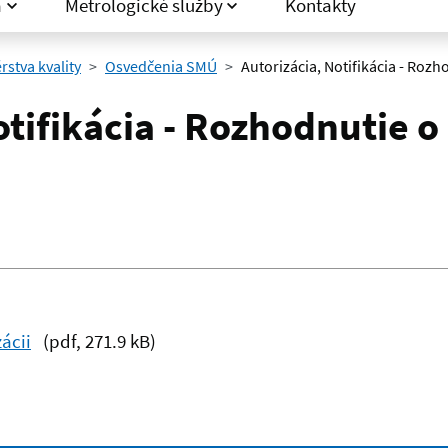
a
Metrologické služby
Kontakty
stva kvality
Osvedčenia SMÚ
Autorizácia, Notifikácia - Rozh
otifikácia - Rozhodnutie o 
ácii
(pdf, 271.9 kB)