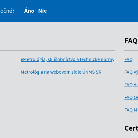
itočné?
Áno
Nie
FAQ
eMetrológia, skúšobníctvo a technické normy
FAQ
Metrológia na webovom sídle ÚNMS SR
FAQ Vý
FAQ An
FAQ O
FAQ M
Cert