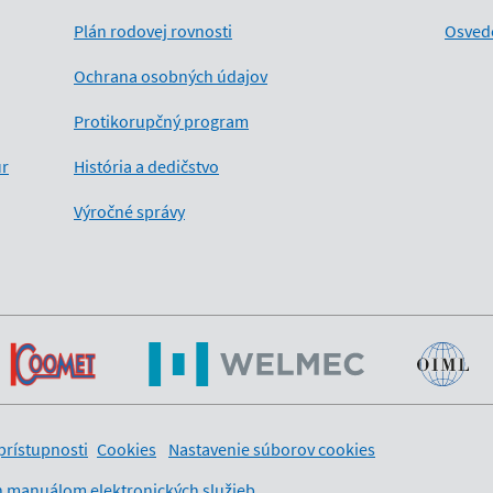
Plán rodovej rovnosti
Osved
Ochrana osobných údajov
Protikorupčný program
úr
História a dedičstvo
Výročné správy
prístupnosti
Cookies
Nastavenie súborov cookies
 manuálom elektronických služieb
.